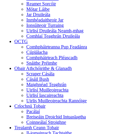
Reamer Sorcóir
Mótar Láibe
Jar Druileála
Inmhéadaitheoir Jar
Ionsúiteoir Turraing
Uirlisí Druileála Neamh-mhag
Comhlaí Teaghrán Druileála
OCTG
Comhpháirteanna Pup Feadánra
Cúplálacha
Comhpháirteach Pléascadh
Snáithe Préimhe
Obair Athchóirithe & Glanadh
Scraper Cásála
Cásáil Bush
Maighnéad Teaghrán
Uirlisí Muilleoireachta
Uirlisí Iascaireachta
Uirlis Muilleoireachta Rannóige
Críochnú Tobair
Pacálaí
Breiseáin Droichid Intuaslagtha
Coinneálaí Stroighne
Trealamh Ceann Tobair
Il-iomaireach Tachtaithe