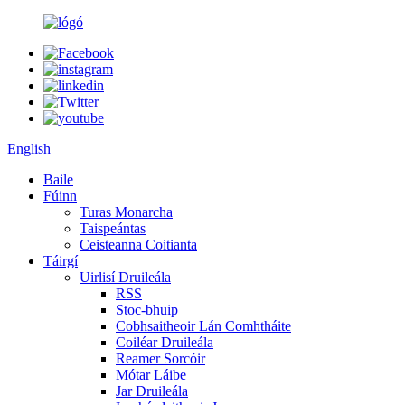
English
Baile
Fúinn
Turas Monarcha
Taispeántas
Ceisteanna Coitianta
Táirgí
Uirlisí Druileála
RSS
Stoc-bhuip
Cobhsaitheoir Lán Comhtháite
Coiléar Druileála
Reamer Sorcóir
Mótar Láibe
Jar Druileála