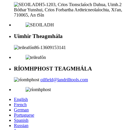
5-1203, Crios Tionsclaíoch Dahua, Uimh.2
Bóthar Yunshui, Crios Forbartha Ardteicneolaíochta, Xi'an,
710065, An tSín
Uimhir Theagmhála
86-13609153141
RÍOMHPHOST TEAGMHÁLA
oilfield@landrilltools.com
English
French
German
Portuguese
Spanish
Russian