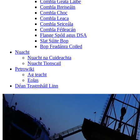
Comhla Geata Láibe
Comhla Breiseáin
Comhla Choc
Comhla Leaca
Comhla Seiceála
Comhla Féileacán
Flange Spóil agus DSA
Slat Súite Bop
Bop Feadánra Coiled
Nuacht
Nuacht na Cuideachta
Nuacht Tionscail
Petrowiki
Ag teacht
Eolas
Déan Teagmháil Linn