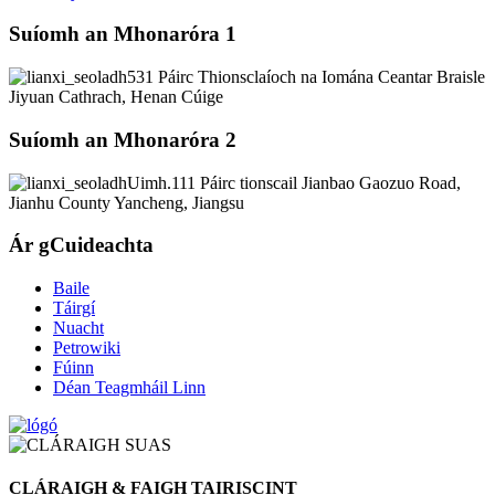
Suíomh an Mhonaróra 1
531 Páirc Thionsclaíoch na Iomána Ceantar Braisle
Jiyuan Cathrach, Henan Cúige
Suíomh an Mhonaróra 2
Uimh.111 Páirc tionscail Jianbao Gaozuo Road,
Jianhu County Yancheng, Jiangsu
Ár gCuideachta
Baile
Táirgí
Nuacht
Petrowiki
Fúinn
Déan Teagmháil Linn
CLÁRAIGH & FAIGH TAIRISCINT