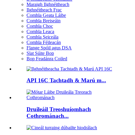
Maraigh Ilghnéitheach
Ilghnéitheach Frac
Comhla Geata Láibe
Comhla Breiseáin
Comhla Choc
Comhla Leaca
Comhla Seiceála
Comhla Féileacán
Flange Spóil agus DSA
Slat Súite Bop
Bop Feadánra Coiled
API 16C Tachtadh & Marú m...
Druileáil Treoshuíomhach
Cothrománach...