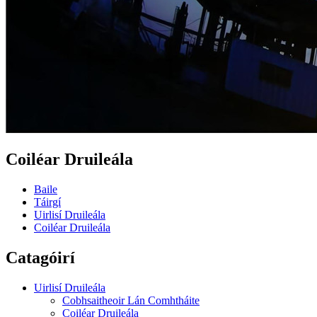
Coiléar Druileála
Baile
Táirgí
Uirlisí Druileála
Coiléar Druileála
Catagóirí
Uirlisí Druileála
Cobhsaitheoir Lán Comhtháite
Coiléar Druileála