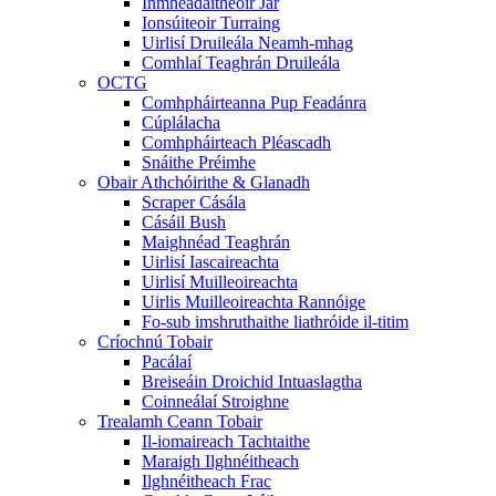
Inmhéadaitheoir Jar
Ionsúiteoir Turraing
Uirlisí Druileála Neamh-mhag
Comhlaí Teaghrán Druileála
OCTG
Comhpháirteanna Pup Feadánra
Cúplálacha
Comhpháirteach Pléascadh
Snáithe Préimhe
Obair Athchóirithe & Glanadh
Scraper Cásála
Cásáil Bush
Maighnéad Teaghrán
Uirlisí Iascaireachta
Uirlisí Muilleoireachta
Uirlis Muilleoireachta Rannóige
Fo-sub imshruthaithe liathróide il-titim
Críochnú Tobair
Pacálaí
Breiseáin Droichid Intuaslagtha
Coinneálaí Stroighne
Trealamh Ceann Tobair
Il-iomaireach Tachtaithe
Maraigh Ilghnéitheach
Ilghnéitheach Frac