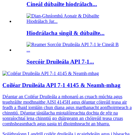
Cineál dúbailte hiodrálach...
Hiodrálacha singil & dúbailte...
Sorcóir Druileála API 7-1...
Coiléar Druileála API 7-1 4145 & Neamh-mhag
Déantar an Coiléar Druileála a mhonarú as cruach múchta agus
teaghráilte modhnaithe AISI 4145H agus déantar cóireáil teasa air
feadh a fhaid iomláin chun diana agus marthanacht aonfhoirmeach a
chinntiú. Déantar tástálacha miotalóireachta dochta de réir na
sonraíochtaí lena chinntiú go dtáirgeann an chóireáil teasa cruas
comhsheasmhach agus uasta trí dhoimhneacht an bharra.
Soláthraíonn Landrill coiléir druileála i gcaighdeáin agus i bíseacha