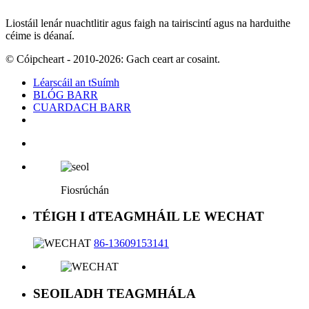
Liostáil lenár nuachtlitir agus faigh na tairiscintí agus na harduithe
céime is déanaí.
© Cóipcheart - 2010-2026: Gach ceart ar cosaint.
Léarscáil an tSuímh
BLÓG BARR
CUARDACH BARR
Fiosrúchán
TÉIGH I dTEAGMHÁIL LE WECHAT
86-13609153141
SEOILADH TEAGMHÁLA