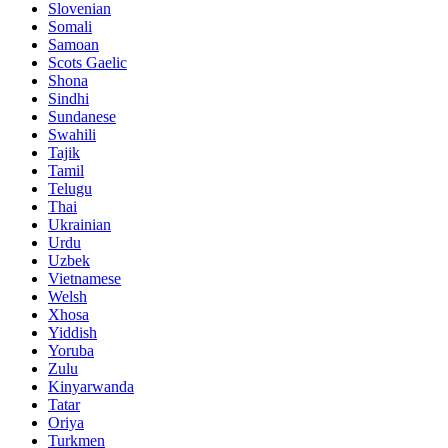
Slovenian
Somali
Samoan
Scots Gaelic
Shona
Sindhi
Sundanese
Swahili
Tajik
Tamil
Telugu
Thai
Ukrainian
Urdu
Uzbek
Vietnamese
Welsh
Xhosa
Yiddish
Yoruba
Zulu
Kinyarwanda
Tatar
Oriya
Turkmen