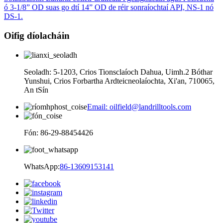
ó 3-1/8” OD suas go dtí 14” OD de réir sonraíochtaí API, NS-1 nó
DS-1.
Oifig díolacháin
Seoladh: 5-1203, Crios Tionsclaíoch Dahua, Uimh.2 Bóthar
Yunshui, Crios Forbartha Ardteicneolaíochta, Xi'an, 710065,
An tSín
Email: oilfield@landrilltools.com
Fón: 86-29-88454426
WhatsApp:
86-13609153141