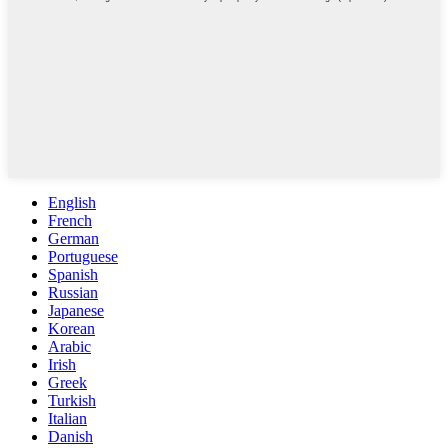
English
French
German
Portuguese
Spanish
Russian
Japanese
Korean
Arabic
Irish
Greek
Turkish
Italian
Danish