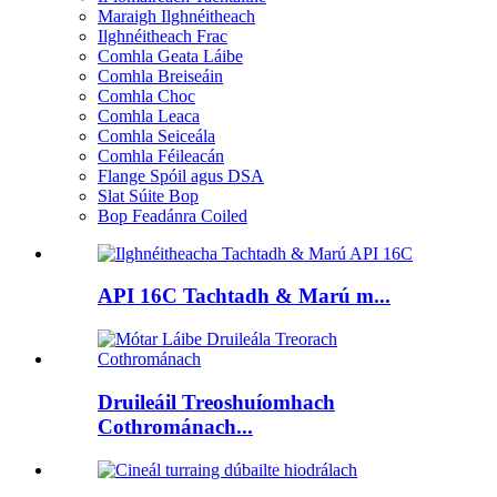
Maraigh Ilghnéitheach
Ilghnéitheach Frac
Comhla Geata Láibe
Comhla Breiseáin
Comhla Choc
Comhla Leaca
Comhla Seiceála
Comhla Féileacán
Flange Spóil agus DSA
Slat Súite Bop
Bop Feadánra Coiled
API 16C Tachtadh & Marú m...
Druileáil Treoshuíomhach
Cothrománach...