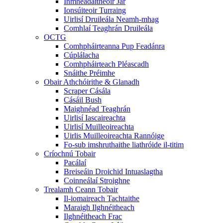
Inmhéadaitheoir Jar
Ionsúiteoir Turraing
Uirlisí Druileála Neamh-mhag
Comhlaí Teaghrán Druileála
OCTG
Comhpháirteanna Pup Feadánra
Cúplálacha
Comhpháirteach Pléascadh
Snáithe Préimhe
Obair Athchóirithe & Glanadh
Scraper Cásála
Cásáil Bush
Maighnéad Teaghrán
Uirlisí Iascaireachta
Uirlisí Muilleoireachta
Uirlis Muilleoireachta Rannóige
Fo-sub imshruthaithe liathróide il-titim
Críochnú Tobair
Pacálaí
Breiseáin Droichid Intuaslagtha
Coinneálaí Stroighne
Trealamh Ceann Tobair
Il-iomaireach Tachtaithe
Maraigh Ilghnéitheach
Ilghnéitheach Frac