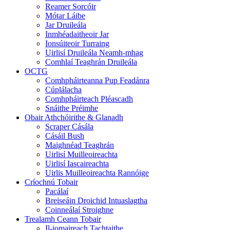
Reamer Sorcóir
Mótar Láibe
Jar Druileála
Inmhéadaitheoir Jar
Ionsúiteoir Turraing
Uirlisí Druileála Neamh-mhag
Comhlaí Teaghrán Druileála
OCTG
Comhpháirteanna Pup Feadánra
Cúplálacha
Comhpháirteach Pléascadh
Snáithe Préimhe
Obair Athchóirithe & Glanadh
Scraper Cásála
Cásáil Bush
Maighnéad Teaghrán
Uirlisí Muilleoireachta
Uirlisí Iascaireachta
Uirlis Muilleoireachta Rannóige
Críochnú Tobair
Pacálaí
Breiseáin Droichid Intuaslagtha
Coinneálaí Stroighne
Trealamh Ceann Tobair
Il-iomaireach Tachtaithe