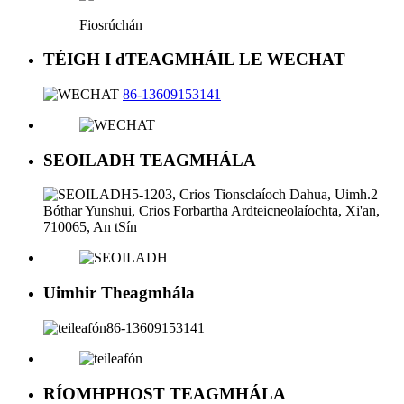
Fiosrúchán
TÉIGH I dTEAGMHÁIL LE WECHAT
86-13609153141
SEOILADH TEAGMHÁLA
5-1203, Crios Tionsclaíoch Dahua, Uimh.2
Bóthar Yunshui, Crios Forbartha Ardteicneolaíochta, Xi'an,
710065, An tSín
Uimhir Theagmhála
86-13609153141
RÍOMHPHOST TEAGMHÁLA