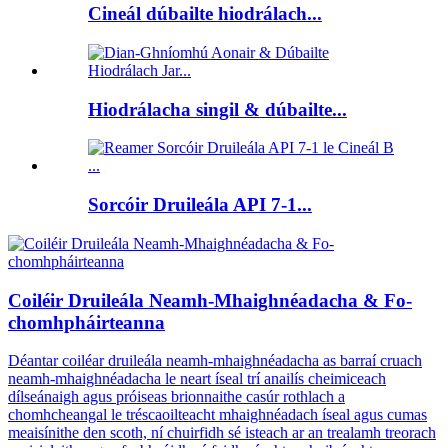
Cineál dúbailte hiodrálach...
Hiodrálacha singil & dúbailte...
Sorcóir Druileála API 7-1...
Coiléir Druileála Neamh-Mhaighnéadacha & Fo-
chomhpháirteanna
Déantar coiléar druileála neamh-mhaighnéadacha as barraí cruach
neamh-mhaighnéadacha le neart íseal trí anailís cheimiceach
dílseánaigh agus próiseas brionnaithe casúr rothlach a
chomhcheangal le tréscaoilteacht mhaighnéadach íseal agus cumas
meaisínithe den scoth, ní chuirfidh sé isteach ar an trealamh treorach