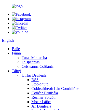
English
Baile
Fúinn
Turas Monarcha
Taispeántas
Ceisteanna Coitianta
Táirgí
Uirlisí Druileála
RSS
Stoc-bhuip
Cobhsaitheoir Lán Comhtháite
Coiléar Druileála
Reamer Sorcóir
Mótar Láibe
Jar Druileála