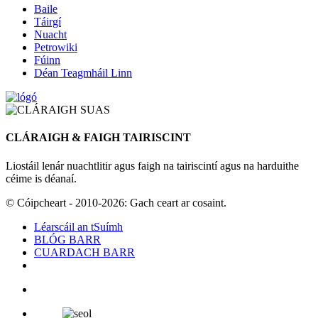
Baile
Táirgí
Nuacht
Petrowiki
Fúinn
Déan Teagmháil Linn
CLÁRAIGH & FAIGH TAIRISCINT
Liostáil lenár nuachtlitir agus faigh na tairiscintí agus na harduithe
céime is déanaí.
© Cóipcheart - 2010-2026: Gach ceart ar cosaint.
Léarscáil an tSuímh
BLÓG BARR
CUARDACH BARR