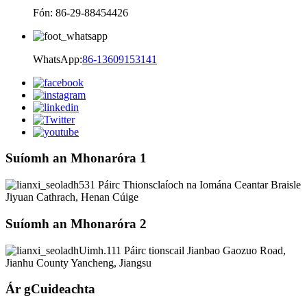
Fón: 86-29-88454426
WhatsApp:
86-13609153141
Suíomh an Mhonaróra 1
531 Páirc Thionsclaíoch na Iomána Ceantar Braisle
Jiyuan Cathrach, Henan Cúige
Suíomh an Mhonaróra 2
Uimh.111 Páirc tionscail Jianbao Gaozuo Road,
Jianhu County Yancheng, Jiangsu
Ár gCuideachta