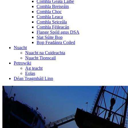
Comhla Geata Láibe
Comhla Breiseáin
Comhla Choc
Comhla Leaca
Comhla Seiceála
Comhla Féileacán
Flange Spóil agus DSA
Slat Súite Bop
Bop Feadánra Coiled
Nuacht
Nuacht na Cuideachta
Nuacht Tionscail
Petrowiki
Ag teacht
Eolas
Déan Teagmháil Linn