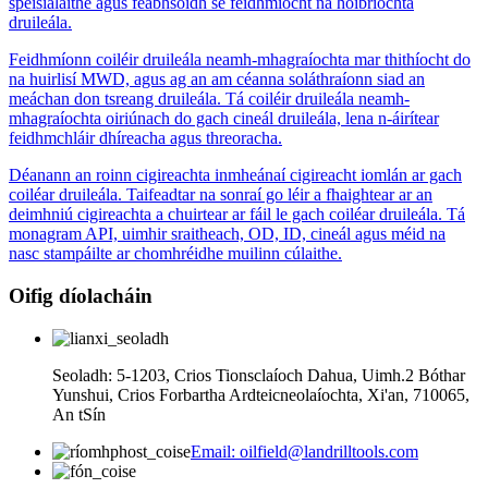
speisialaithe agus feabhsóidh sé feidhmíocht na hoibríochta
druileála.
Feidhmíonn coiléir druileála neamh-mhagraíochta mar thithíocht do
na huirlisí MWD, agus ag an am céanna soláthraíonn siad an
meáchan don tsreang druileála. Tá coiléir druileála neamh-
mhagraíochta oiriúnach do gach cineál druileála, lena n-áirítear
feidhmchláir dhíreacha agus threoracha.
Déanann an roinn cigireachta inmheánaí cigireacht iomlán ar gach
coiléar druileála. Taifeadtar na sonraí go léir a fhaightear ar an
deimhniú cigireachta a chuirtear ar fáil le gach coiléar druileála. Tá
monagram API, uimhir sraitheach, OD, ID, cineál agus méid na
nasc stampáilte ar chomhréidhe muilinn cúlaithe.
Oifig díolacháin
Seoladh: 5-1203, Crios Tionsclaíoch Dahua, Uimh.2 Bóthar
Yunshui, Crios Forbartha Ardteicneolaíochta, Xi'an, 710065,
An tSín
Email: oilfield@landrilltools.com