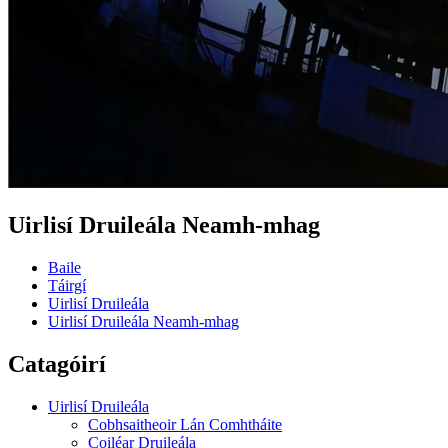
Uirlisí Druileála Neamh-mhag
Baile
Táirgí
Uirlisí Druileála
Uirlisí Druileála Neamh-mhag
Catagóirí
Uirlisí Druileála
Cobhsaitheoir Lán Comhtháite
Coiléar Druileála