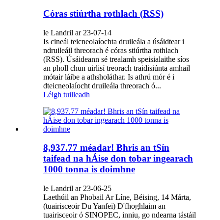
Córas stiúrtha rothlach (RSS)
le Landril ar 23-07-14
Is cineál teicneolaíochta druileála a úsáidtear i
ndruileáil threorach é córas stiúrtha rothlach
(RSS). Úsáideann sé trealamh speisialaithe síos
an pholl chun uirlisí treorach traidisiúnta amhail
mótair láibe a athsholáthar. Is athrú mór é i
dteicneolaíocht druileála threorach ó...
Léigh tuilleadh
8,937.77 méadar! Bhris an tSín
taifead na hÁise don tobar ingearach
1000 tonna is doimhne
le Landril ar 23-06-25
Laethúil an Phobail Ar Líne, Béising, 14 Márta,
(tuairisceoir Du Yanfei) D'fhoghlaim an
tuairisceoir ó SINOPEC, inniu, go ndearna tástáil