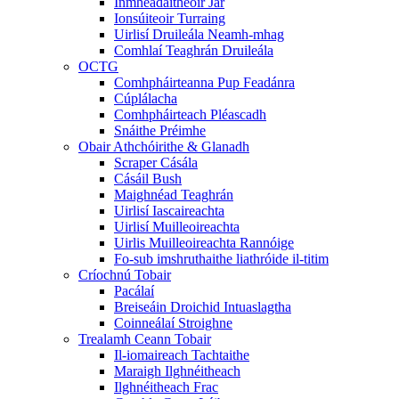
Inmhéadaitheoir Jar
Ionsúiteoir Turraing
Uirlisí Druileála Neamh-mhag
Comhlaí Teaghrán Druileála
OCTG
Comhpháirteanna Pup Feadánra
Cúplálacha
Comhpháirteach Pléascadh
Snáithe Préimhe
Obair Athchóirithe & Glanadh
Scraper Cásála
Cásáil Bush
Maighnéad Teaghrán
Uirlisí Iascaireachta
Uirlisí Muilleoireachta
Uirlis Muilleoireachta Rannóige
Fo-sub imshruthaithe liathróide il-titim
Críochnú Tobair
Pacálaí
Breiseáin Droichid Intuaslagtha
Coinneálaí Stroighne
Trealamh Ceann Tobair
Il-iomaireach Tachtaithe
Maraigh Ilghnéitheach
Ilghnéitheach Frac