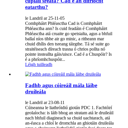
cúpláil sreafa? Cad é an difríocht
eatarthu?
le Landril ar 25-11-05
Comhpháirt Phléasctha Cad is Comhpháirt
Phléasctha ann? Is cuid feadáin é Comhpháirt
Phléasctha atá cruaite go speisialta, agus a bhfuil
ballaí níos tibhe air go minic, a ritheann mar
chuid dhílis den tsreang táirgthe. Tá sé suite go
straitéiseach díreach trasna ó chrios pollta nó
pointe insteallta gáis/uisce. Cad é a Chuspóir? Is
é a phríomhchuspóir...
Léigh tuilleadh
Fadhb agus cóireáil mála láibe
druileála
le Landril ar 23-08-11
Cúiseanna le liathróidiú giotán PDC 1. Fachtóirí
geolaíocha: is láib bhog an stratam atá le druileáil
nach bhfuil diagineach sa chuid uachtarach, atá
an-éasca a chloí le dromchla an ghiotáin druileála