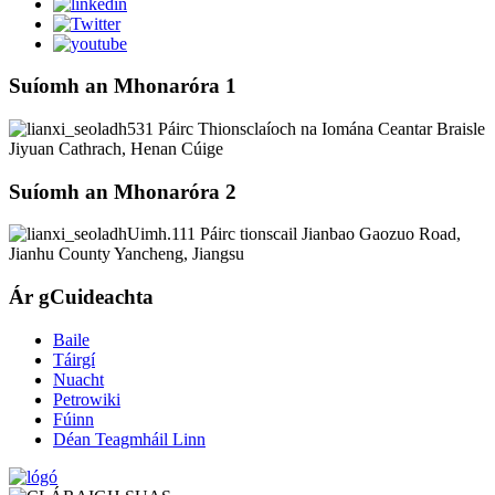
Suíomh an Mhonaróra 1
531 Páirc Thionsclaíoch na Iomána Ceantar Braisle
Jiyuan Cathrach, Henan Cúige
Suíomh an Mhonaróra 2
Uimh.111 Páirc tionscail Jianbao Gaozuo Road,
Jianhu County Yancheng, Jiangsu
Ár gCuideachta
Baile
Táirgí
Nuacht
Petrowiki
Fúinn
Déan Teagmháil Linn