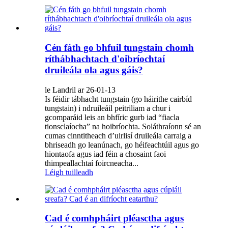
Cén fáth go bhfuil tungstain chomh
ríthábhachtach d'oibríochtaí
druileála ola agus gáis?
le Landril ar 26-01-13
Is féidir tábhacht tungstain (go háirithe cairbíd
tungstain) i ndruileáil peitriliam a chur i
gcomparáid leis an bhfíric gurb iad “fiacla
tionsclaíocha” na hoibríochta. Soláthraíonn sé an
cumas cinntitheach d’uirlisí druileála carraig a
bhriseadh go leanúnach, go héifeachtúil agus go
hiontaofa agus iad féin a chosaint faoi
thimpeallachtaí foircneacha...
Léigh tuilleadh
Cad é comhpháirt pléasctha agus