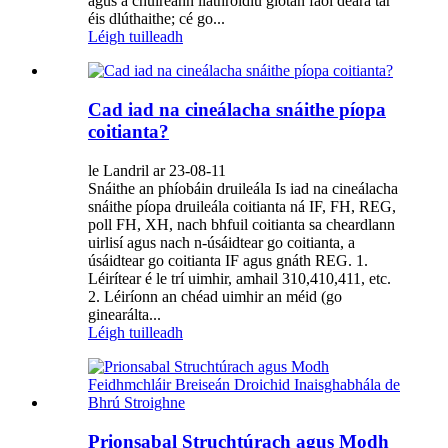
agus a chuireann liathróidiú giotán faoi deara tar
éis dlúthaithe; cé go...
Léigh tuilleadh
Cad iad na cineálacha snáithe píopa
coitianta?
le Landril ar 23-08-11
Snáithe an phíobáin druileála Is iad na cineálacha
snáithe píopa druileála coitianta ná IF, FH, REG,
poll FH, XH, nach bhfuil coitianta sa cheardlann
uirlisí agus nach n-úsáidtear go coitianta, a
úsáidtear go coitianta IF agus gnáth REG. 1.
Léirítear é le trí uimhir, amhail 310,410,411, etc.
2. Léiríonn an chéad uimhir an méid (go
ginearálta...
Léigh tuilleadh
Prionsabal Struchtúrach agus Modh