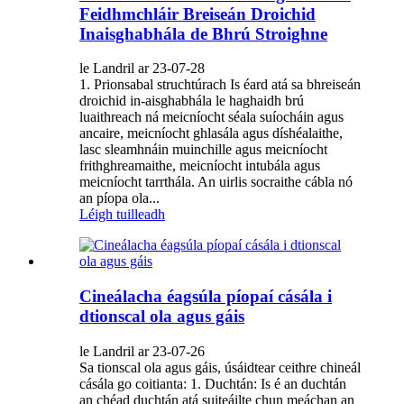
Feidhmchláir Breiseán Droichid
Inaisghabhála de Bhrú Stroighne
le Landril ar 23-07-28
1. Prionsabal struchtúrach Is éard atá sa bhreiseán
droichid in-aisghabhála le haghaidh brú
luaithreach ná meicníocht séala suíocháin agus
ancaire, meicníocht ghlasála agus díshéalaithe,
lasc sleamhnáin muinchille agus meicníocht
frithghreamaithe, meicníocht intubála agus
meicníocht tarrthála. An uirlis socraithe cábla nó
an píopa ola...
Léigh tuilleadh
Cineálacha éagsúla píopaí cásála i
dtionscal ola agus gáis
le Landril ar 23-07-26
Sa tionscal ola agus gáis, úsáidtear ceithre chineál
cásála go coitianta: 1. Duchtán: Is é an duchtán
an chéad duchtán atá suiteáilte chun meáchan an