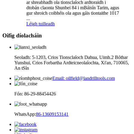
ar shreabhadh ola tionsclaíoch ardtoraidh i
dtobán claonta Shunbei 84 i mBáisín Tarim, agus
gur shroich coibhéis ola agus gáis tiontaithe 1017
...
Léigh tuilleadh
Oifig díolacháin
Seoladh: 5-1203, Crios Tionsclaíoch Dahua, Uimh.2 Bóthar
Yunshui, Crios Forbartha Ardteicneolaíochta, Xi'an, 710065,
An tSín
Email: oilfield@landrilltools.com
Fón: 86-29-88454426
WhatsApp:
86-13609153141