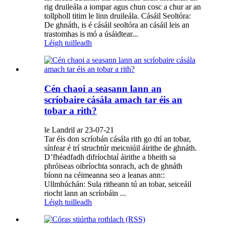
rig druileála a iompar agus chun cosc ​​a chur ar an
tollpholl titim le linn druileála. Cásáil Seoltóra:
De ghnáth, is é cásáil seoltóra an cásáil leis an
trastomhas is mó a úsáidtear...
Léigh tuilleadh
Cén chaoi a seasann lann an
scríobaire cásála amach tar éis an
tobar a rith?
le Landril ar 23-07-21
Tar éis don scríobán cásála rith go dtí an tobar,
sínfear é trí struchtúr meicniúil áirithe de ghnáth.
D’fhéadfadh difríochtaí áirithe a bheith sa
phróiseas oibríochta sonrach, ach de ghnáth
bíonn na céimeanna seo a leanas ann::
Ullmhúchán: Sula ritheann tú an tobar, seiceáil
riocht lann an scríobáin ...
Léigh tuilleadh