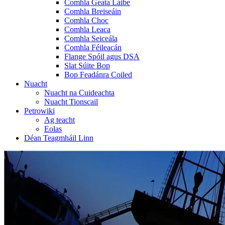
Comhla Geata Láibe
Comhla Breiseáin
Comhla Choc
Comhla Leaca
Comhla Seiceála
Comhla Féileacán
Flange Spóil agus DSA
Slat Súite Bop
Bop Feadánra Coiled
Nuacht
Nuacht na Cuideachta
Nuacht Tionscail
Petrowiki
Ag teacht
Eolas
Déan Teagmháil Linn