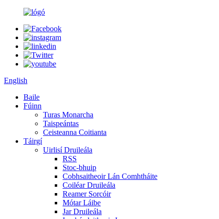
English
Baile
Fúinn
Turas Monarcha
Taispeántas
Ceisteanna Coitianta
Táirgí
Uirlisí Druileála
RSS
Stoc-bhuip
Cobhsaitheoir Lán Comhtháite
Coiléar Druileála
Reamer Sorcóir
Mótar Láibe
Jar Druileála