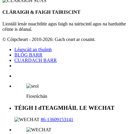
CLÁRAIGH & FAIGH TAIRISCINT
Liostáil lenár nuachtlitir agus faigh na tairiscintí agus na harduithe
céime is déanaí.
© Cóipcheart - 2010-2026: Gach ceart ar cosaint.
Léarscáil an tSuímh
BLÓG BARR
CUARDACH BARR
Fiosrúchán
TÉIGH I dTEAGMHÁIL LE WECHAT
86-13609153141