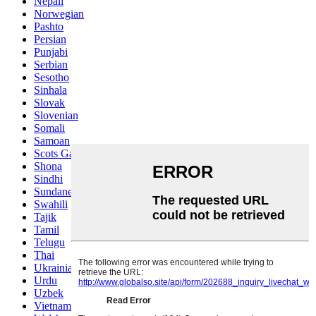
Nepali
Norwegian
Pashto
Persian
Punjabi
Serbian
Sesotho
Sinhala
Slovak
Slovenian
Somali
Samoan
Scots Gaelic
Shona
Sindhi
Sundanese
Swahili
Tajik
Tamil
Telugu
Thai
Ukrainian
Urdu
Uzbek
Vietnamese