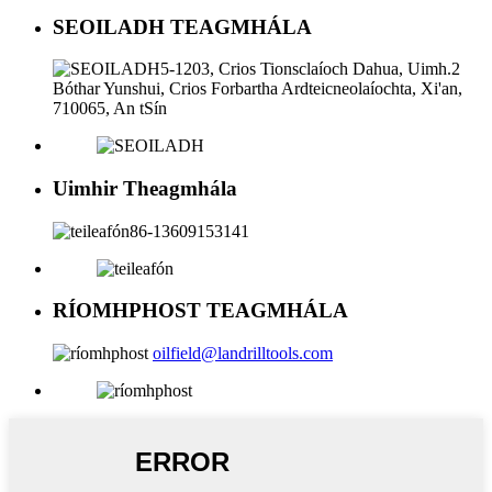
SEOILADH TEAGMHÁLA
5-1203, Crios Tionsclaíoch Dahua, Uimh.2
Bóthar Yunshui, Crios Forbartha Ardteicneolaíochta, Xi'an,
710065, An tSín
Uimhir Theagmhála
86-13609153141
RÍOMHPHOST TEAGMHÁLA
oilfield@landrilltools.com