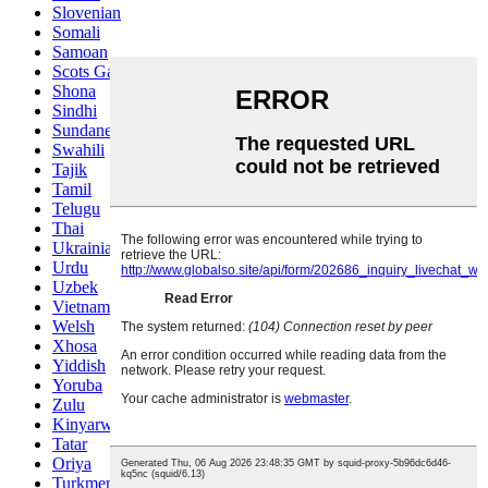
Slovenian
Somali
Samoan
Scots Gaelic
Shona
Sindhi
Sundanese
Swahili
Tajik
Tamil
Telugu
Thai
Ukrainian
Urdu
Uzbek
Vietnamese
Welsh
Xhosa
Yiddish
Yoruba
Zulu
Kinyarwanda
Tatar
Oriya
Turkmen