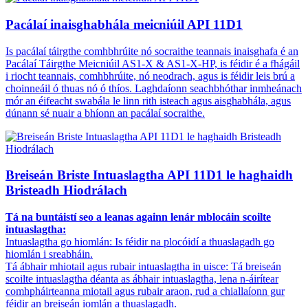
Pacálaí inaisghabhála meicniúil API 11D1
Is pacálaí táirgthe comhbhrúite nó socraithe teannais inaisghafa é an
Pacálaí Táirgthe Meicniúil AS1-X & AS1-X-HP, is féidir é a fhágáil
i riocht teannais, comhbhrúite, nó neodrach, agus is féidir leis brú a
choinneáil ó thuas nó ó thíos. Laghdaíonn seachbhóthar inmheánach
mór an éifeacht swabála le linn rith isteach agus aisghabhála, agus
dúnann sé nuair a bhíonn an pacálaí socraithe.
Breiseán Briste Intuaslagtha API 11D1 le haghaidh
Bristeadh Hiodrálach
Tá na buntáistí seo a leanas againn lenár mblocáin scoilte
intuaslagtha:
Intuaslagtha go hiomlán: Is féidir na plocóidí a thuaslagadh go
hiomlán i sreabháin.
Tá ábhair mhiotail agus rubair intuaslagtha in uisce: Tá breiseán
scoilte intuaslagtha déanta as ábhair intuaslagtha, lena n-áirítear
comhpháirteanna miotail agus rubair araon, rud a chiallaíonn gur
féidir an breiseán iomlán a thuaslagadh.