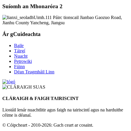
Suíomh an Mhonaróra 2
Uimh.111 Páirc tionscail Jianbao Gaozuo Road,
Jianhu County Yancheng, Jiangsu
Ár gCuideachta
Baile
Táirgí
Nuacht
Petrowiki
Fúinn
Déan Teagmháil Linn
CLÁRAIGH & FAIGH TAIRISCINT
Liostáil lenár nuachtlitir agus faigh na tairiscintí agus na harduithe
céime is déanaí.
© Cóipcheart - 2010-2026: Gach ceart ar cosaint.