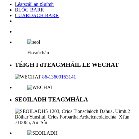
Léarscáil an tSuímh
BLÓG BARR
CUARDACH BARR
Fiosrúchán
TÉIGH I dTEAGMHÁIL LE WECHAT
86-13609153141
SEOILADH TEAGMHÁLA
5-1203, Crios Tionsclaíoch Dahua, Uimh.2
Bóthar Yunshui, Crios Forbartha Ardteicneolaíochta, Xi'an,
710065, An tSín