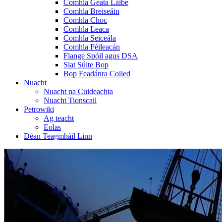
Comhla Geata Láibe
Comhla Breiseáin
Comhla Choc
Comhla Leaca
Comhla Seiceála
Comhla Féileacán
Flange Spóil agus DSA
Slat Súite Bop
Bop Feadánra Coiled
Nuacht
Nuacht na Cuideachta
Nuacht Tionscail
Petrowiki
Ag teacht
Eolas
Déan Teagmháil Linn