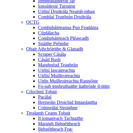
Inmhéadaitheoir Jar
Ionsúiteoir Turraing
Uirlisí Druileála Neamh-mhag
Comhlaí Teaghrán Druileála
OCTG
Comhpháirteanna Pup Feadánra
Cúplálacha
Comhpháirteach Pléascadh
Snáithe Préimhe
Obair Athchóirithe & Glanadh
Scraper Cásála
Cásáil Bush
Maighnéad Teaghrán
Uirlisí Iascaireachta
Uirlisí Muilleoireachta
Uirlis Muilleoireachta Rannóige
Fo-sub imshruthaithe liathróide il-titim
Críochnú Tobair
Pacálaí
Breiseáin Droichid Intuaslagtha
Coinneálaí Stroighne
Trealamh Ceann Tobair
Il-iomaireach Tachtaithe
Maraigh Ilghnéitheach
Ilghnéitheach Frac