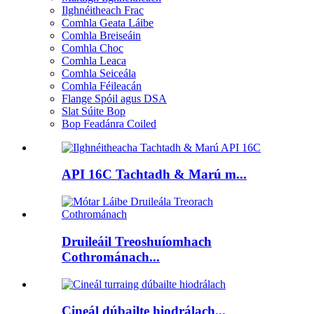
Ilghnéitheach Frac
Comhla Geata Láibe
Comhla Breiseáin
Comhla Choc
Comhla Leaca
Comhla Seiceála
Comhla Féileacán
Flange Spóil agus DSA
Slat Súite Bop
Bop Feadánra Coiled
API 16C Tachtadh & Marú m...
Druileáil Treoshuíomhach
Cothrománach...
Cineál dúbailte hiodrálach...