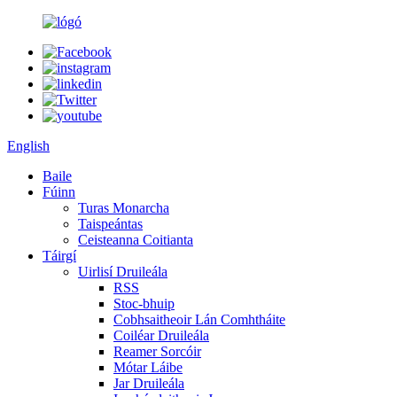
English
Baile
Fúinn
Turas Monarcha
Taispeántas
Ceisteanna Coitianta
Táirgí
Uirlisí Druileála
RSS
Stoc-bhuip
Cobhsaitheoir Lán Comhtháite
Coiléar Druileála
Reamer Sorcóir
Mótar Láibe
Jar Druileála