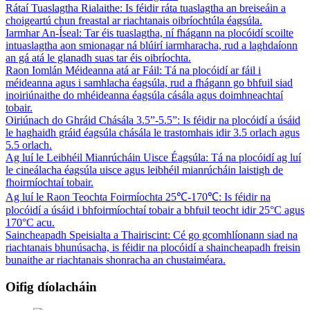
Rátaí Tuaslagtha Rialaithe: Is féidir ráta tuaslagtha an breiseáin a
choigeartú chun freastal ar riachtanais oibríochtúla éagsúla.
Iarmhar An-Íseal: Tar éis tuaslagtha, ní fhágann na plocóidí scoilte
intuaslagtha aon smionagar ná blúirí iarmharacha, rud a laghdaíonn
an gá atá le glanadh suas tar éis oibríochta.
Raon Iomlán Méideanna atá ar Fáil: Tá na plocóidí ar fáil i
méideanna agus i samhlacha éagsúla, rud a fhágann go bhfuil siad
inoiriúnaithe do mhéideanna éagsúla cásála agus doimhneachtaí
tobair.
Oiriúnach do Ghráid Chásála 3.5”-5.5”: Is féidir na plocóidí a úsáid
le haghaidh gráid éagsúla chásála le trastomhais idir 3.5 orlach agus
5.5 orlach.
Ag luí le Leibhéil Mianrúcháin Uisce Éagsúla: Tá na plocóidí ag luí
le cineálacha éagsúla uisce agus leibhéil mianrúcháin laistigh de
fhoirmíochtaí tobair.
Ag luí le Raon Teochta Foirmíochta 25℃-170℃: Is féidir na
plocóidí a úsáid i bhfoirmíochtaí tobair a bhfuil teocht idir 25°C agus
170°C acu.
Saincheapadh Speisialta a Thairiscint: Cé go gcomhlíonann siad na
riachtanais bhunúsacha, is féidir na plocóidí a shaincheapadh freisin
bunaithe ar riachtanais shonracha an chustaiméara.
Oifig díolacháin