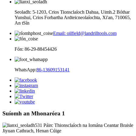
Seoladh: 5-1203, Crios Tionsclaíoch Dahua, Uimh.2 Bóthar
Yunshui, Crios Forbartha Ardteicneolaíochta, Xi'an, 710065,
An tSín
Email: oilfield@landrilltools.com
Fón: 86-29-88454426
WhatsApp:
86-13609153141
Suíomh an Mhonaróra 1
531 Páirc Thionsclaíoch na Iomána Ceantar Braisle
Jiyuan Cathrach, Henan Cúige