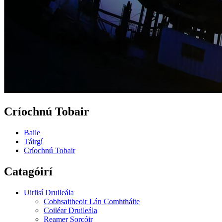
Críochnú Tobair
Baile
Táirgí
Críochnú Tobair
Catagóirí
Uirlisí Druileála
Cobhsaitheoir Lán Comhtháite
Coiléar Druileála
Reamer Sorcóir