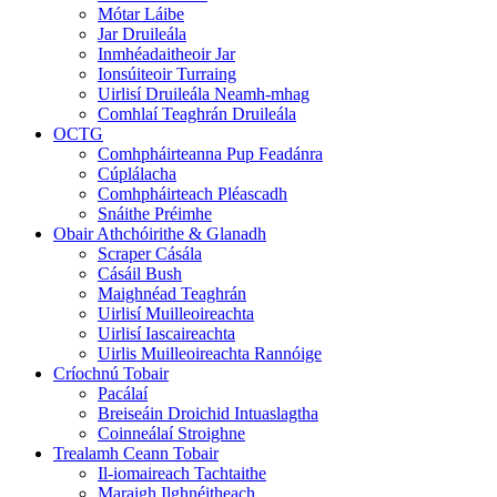
Mótar Láibe
Jar Druileála
Inmhéadaitheoir Jar
Ionsúiteoir Turraing
Uirlisí Druileála Neamh-mhag
Comhlaí Teaghrán Druileála
OCTG
Comhpháirteanna Pup Feadánra
Cúplálacha
Comhpháirteach Pléascadh
Snáithe Préimhe
Obair Athchóirithe & Glanadh
Scraper Cásála
Cásáil Bush
Maighnéad Teaghrán
Uirlisí Muilleoireachta
Uirlisí Iascaireachta
Uirlis Muilleoireachta Rannóige
Críochnú Tobair
Pacálaí
Breiseáin Droichid Intuaslagtha
Coinneálaí Stroighne
Trealamh Ceann Tobair
Il-iomaireach Tachtaithe
Maraigh Ilghnéitheach