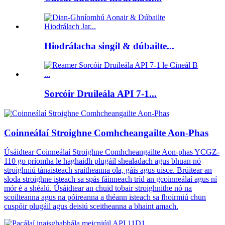
Hiodrálacha singil & dúbailte...
Sorcóir Druileála API 7-1...
Coinneálaí Stroighne Comhcheangailte Aon-Phas
Úsáidtear Coinneálaí Stroighne Comhcheangailte Aon-phas YCGZ-
110 go príomha le haghaidh plugáil shealadach agus bhuan nó
stroighniú tánaisteach sraitheanna ola, gáis agus uisce. Brúitear an
sloda stroighne isteach sa spás fáinneach tríd an gcoinneálaí agus ní
mór é a shéalú. Úsáidtear an chuid tobair stroighnithe nó na
scoilteanna agus na póireanna a théann isteach sa fhoirmiú chun
cuspóir plugáil agus deisiú sceitheanna a bhaint amach.