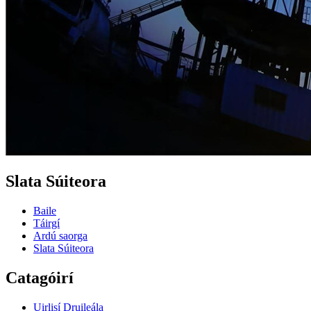
Slata Súiteora
Baile
Táirgí
Ardú saorga
Slata Súiteora
Catagóirí
Uirlisí Druileála