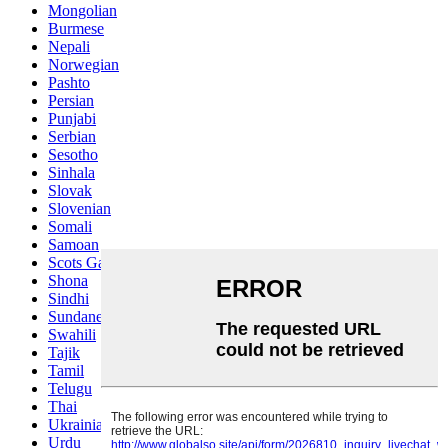
Mongolian
Burmese
Nepali
Norwegian
Pashto
Persian
Punjabi
Serbian
Sesotho
Sinhala
Slovak
Slovenian
Somali
Samoan
Scots Gaelic
Shona
Sindhi
Sundanese
Swahili
Tajik
Tamil
Telugu
Thai
Ukrainian
Urdu