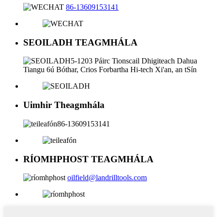
86-13609153141
SEOILADH TEAGMHÁLA
5-1203 Páirc Tionscail Dhigiteach Dahua
Tiangu 6ú Bóthar, Crios Forbartha Hi-tech Xi'an, an tSín
Uimhir Theagmhála
86-13609153141
RÍOMHPHOST TEAGMHÁLA
oilfield@landrilltools.com