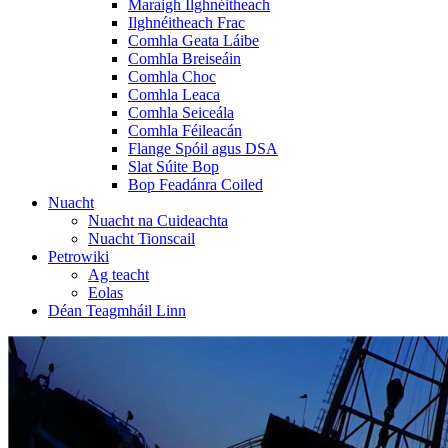
Maraigh Ilghnéitheach
Ilghnéitheach Frac
Comhla Geata Láibe
Comhla Breiseáin
Comhla Choc
Comhla Leaca
Comhla Seiceála
Comhla Féileacán
Flange Spóil agus DSA
Slat Súite Bop
Bop Feadánra Coiled
Nuacht
Nuacht na Cuideachta
Nuacht Tionscail
Petrowiki
Ag teacht
Eolas
Déan Teagmháil Linn