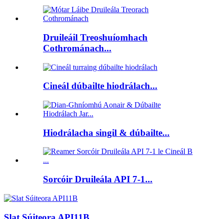
Druileáil Treoshuíomhach
Cothrománach...
Cineál dúbailte hiodrálach...
Hiodrálacha singil & dúbailte...
Sorcóir Druileála API 7-1...
Slat Súiteora API11B