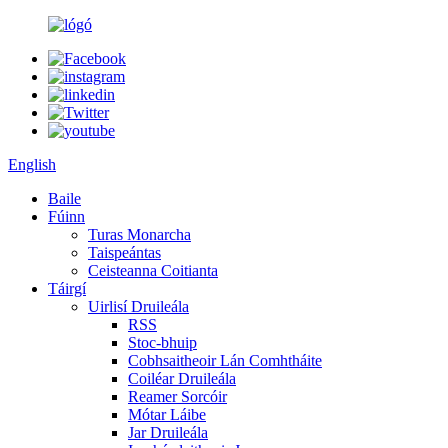
English
Baile
Fúinn
Turas Monarcha
Taispeántas
Ceisteanna Coitianta
Táirgí
Uirlisí Druileála
RSS
Stoc-bhuip
Cobhsaitheoir Lán Comhtháite
Coiléar Druileála
Reamer Sorcóir
Mótar Láibe
Jar Druileála