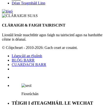
Déan Teagmháil Linn
CLÁRAIGH & FAIGH TAIRISCINT
Liostáil lenár nuachtlitir agus faigh na tairiscintí agus na harduithe
céime is déanaí.
© Cóipcheart - 2010-2026: Gach ceart ar cosaint.
Léarscáil an tSuímh
BLÓG BARR
CUARDACH BARR
Fiosrúchán
TÉIGH I dTEAGMHÁIL LE WECHAT