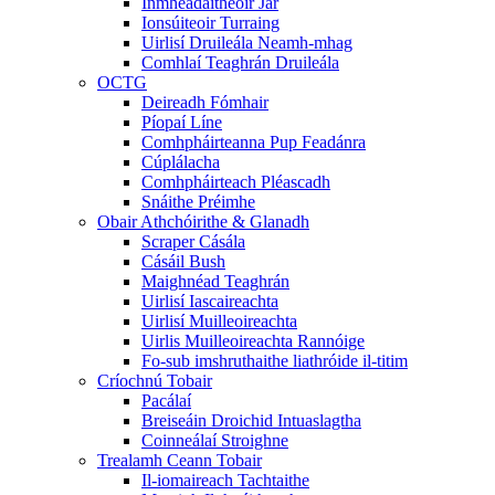
Inmhéadaitheoir Jar
Ionsúiteoir Turraing
Uirlisí Druileála Neamh-mhag
Comhlaí Teaghrán Druileála
OCTG
Deireadh Fómhair
Píopaí Líne
Comhpháirteanna Pup Feadánra
Cúplálacha
Comhpháirteach Pléascadh
Snáithe Préimhe
Obair Athchóirithe & Glanadh
Scraper Cásála
Cásáil Bush
Maighnéad Teaghrán
Uirlisí Iascaireachta
Uirlisí Muilleoireachta
Uirlis Muilleoireachta Rannóige
Fo-sub imshruthaithe liathróide il-titim
Críochnú Tobair
Pacálaí
Breiseáin Droichid Intuaslagtha
Coinneálaí Stroighne
Trealamh Ceann Tobair
Il-iomaireach Tachtaithe