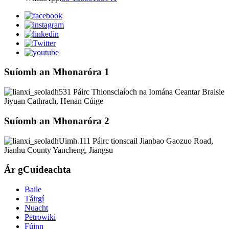
Suíomh an Mhonaróra 1
531 Páirc Thionsclaíoch na Iomána Ceantar Braisle
Jiyuan Cathrach, Henan Cúige
Suíomh an Mhonaróra 2
Uimh.111 Páirc tionscail Jianbao Gaozuo Road,
Jianhu County Yancheng, Jiangsu
Ár gCuideachta
Baile
Táirgí
Nuacht
Petrowiki
Fúinn