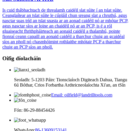
Is cuid thábhachtach de threalamh caidéil slat súite í an tslat súite.
Ceanglaítear an tslat súite le cúpláil chun sreang slat a chruthú, agus
nasctar suas tríd an tslat snasta ar an aonad caidéil nó ar mhótar PCP,
agus nasctar síos ar loine an chaidéil nó ar an PCP, is é a ról
gluaiseacht fhrithpháirteach an aonaid caidéil a thalamhú, pointe
fionraí ceann capaill an aonaid caidéil a tharchur chuig an gcaidéal
síos an pholl nó chasmhóimint rothlaithe mhótair PCP a tharchur
chuig an PCP síos an pholl.
Oifig díolacháin
Seoladh: 5-1203 Páirc Tionsclaíoch Digiteach Dahua, Tiangu
6ú Bóthar, Crios Forbartha Ardteicneolaíochta Xi'an, an tSín
Email: oilfield@landrilltools.com
Fón: 86-29-88454426
WhatsApp:
86-13609153141