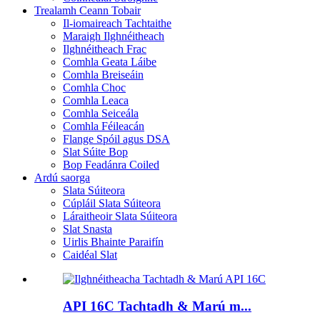
Trealamh Ceann Tobair
Il-iomaireach Tachtaithe
Maraigh Ilghnéitheach
Ilghnéitheach Frac
Comhla Geata Láibe
Comhla Breiseáin
Comhla Choc
Comhla Leaca
Comhla Seiceála
Comhla Féileacán
Flange Spóil agus DSA
Slat Súite Bop
Bop Feadánra Coiled
Ardú saorga
Slata Súiteora
Cúpláil Slata Súiteora
Láraitheoir Slata Súiteora
Slat Snasta
Uirlis Bhainte Paraifín
Caidéal Slat
API 16C Tachtadh & Marú m...