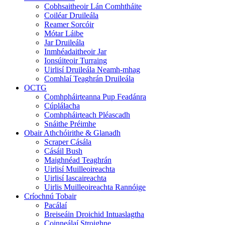
Cobhsaitheoir Lán Comhtháite
Coiléar Druileála
Reamer Sorcóir
Mótar Láibe
Jar Druileála
Inmhéadaitheoir Jar
Ionsúiteoir Turraing
Uirlisí Druileála Neamh-mhag
Comhlaí Teaghrán Druileála
OCTG
Comhpháirteanna Pup Feadánra
Cúplálacha
Comhpháirteach Pléascadh
Snáithe Préimhe
Obair Athchóirithe & Glanadh
Scraper Cásála
Cásáil Bush
Maighnéad Teaghrán
Uirlisí Muilleoireachta
Uirlisí Iascaireachta
Uirlis Muilleoireachta Rannóige
Críochnú Tobair
Pacálaí
Breiseáin Droichid Intuaslagtha
Coinneálaí Stroighne